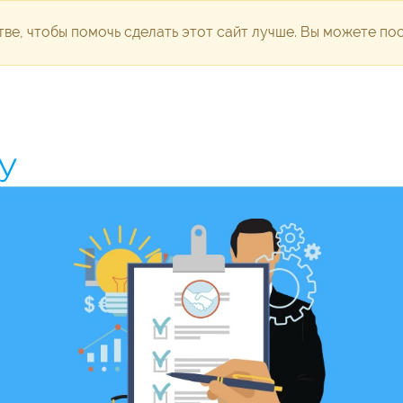
ве, чтобы помочь сделать этот сайт лучше. Вы можете п
dvertising
Development
Technical support
Portfolio
Pl
У