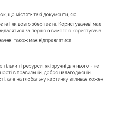
к, що містять такі документи, як:
єте і як довго зберігаєте. Користувачеві має
ні видалятися за першою вимогою користувача.
увачеві також має відправлятися
ільки ті ресурси, які зручні для нього - не
ності в правильній, добре налагодженій
сті, але на глобальну картинку впливає кожен