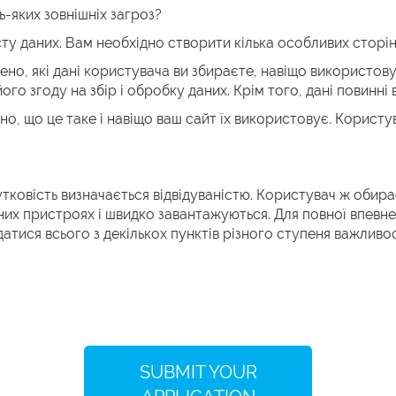
ь-яких зовнішніх загроз?
у даних. Вам необхідно створити кілька особливих сторіно
чено, які дані користувача ви збираєте, навіщо використову
ого згоду на збір і обробку даних. Крім того, дані повин
ено, що це таке і навіщо ваш сайт їх використовує. Корист
ковість визначається відвідуваністю. Користувач ж обирає т
них пристроях і швидко завантажуються. Для повної впевне
датися всього з декількох пунктів різного ступеня важливо
SUBMIT YOUR