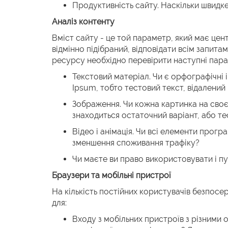
Продуктивність сайту. Наскільки швидке
Аналіз контенту
Вміст сайту - це той параметр, який має цен
відмінно підібраний, відповідати всім запита
ресурсу необхідно перевірити наступні пар
Текстовий матеріал. Чи є орфографічні
Ipsum, тобто тестовий текст, відалений 
Зображення. Чи кожна картинка на своє
знаходиться остаточний варіант, або т
Відео і анімація. Чи всі елементи прог
зменшення споживання трафіку?
Чи маєте ви право використовувати і п
Браузери та мобільні пристрої
На кількість постійних користувачів безпосе
для:
Входу з мобільних пристроїв з різними