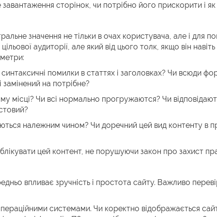
 завантаження сторінок, чи потрібно його прискорити і як
тральне значення не тільки в очах користувача, але і для
м цільової аудиторії, але який від цього толк, якщо він нав
аметри:
 і синтаксичні помилки в статтях і заголовках? Чи всюди 
і замінений на потрібне?
му місці? Чи всі нормально прогружаются? Чи відповідають
естовий?
раються належним чином? Чи доречний цей вид контенту в п
ублікувати цей контент, не порушуючи закон про захист п
редньо впливає зручність і простота сайту. Важливо переві
 операційними системами. Чи коректно відображається сай