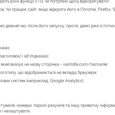
іють різні функції з ПЗ, чи потрібно щось відкоригувати?
 Чи працює сайт, якщо відкрити його в Chrome, Firefox, Saf
ез деякий час після його запуску, проте, деякі речі істот
нках;
аголовок) і alt (підказка);
який вказує на назву сторінки - vashsite.com/nazvanie;
оготипу, що відображається на вкладці браузера;
ових систем (наприклад, Google Analytics);
тувачів, номери, паролі рахунків та іншу приватну інформаці
 і налаштувати: