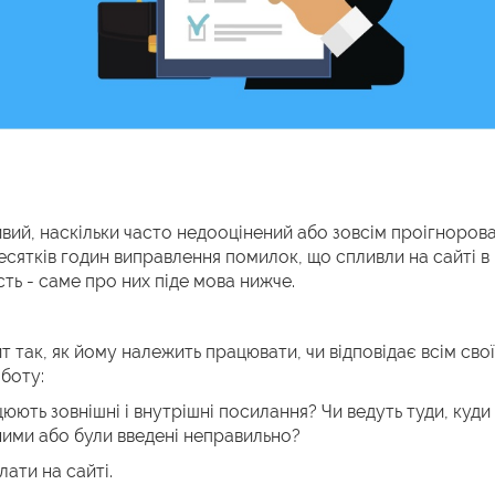
ивий, наскільки часто недооцінений або зовсім проігноров
есятків годин виправлення помилок, що спливли на сайті в 
ть - саме про них піде мова нижче.
т так, як йому належить працювати, чи відповідає всім св
боту:
юють зовнішні і внутрішні посилання? Чи ведуть туди, куди
ними або були введені неправильно?
лати на сайті.