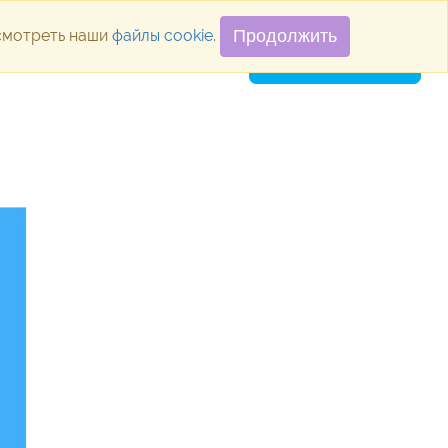
осмотреть наши
файлы cookie
.
Продолжить
ugins
Blog
Vacancies
Contacts
SUBMIT APPLICATION