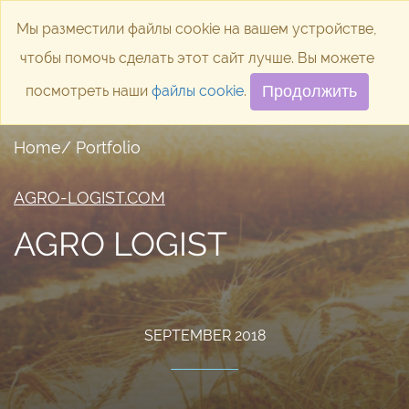
Мы разместили файлы cookie на вашем устройстве,
Toggle
чтобы помочь сделать этот сайт лучше. Вы можете
посмотреть наши
файлы cookie
.
Продолжить
Home/ Portfolio
AGRO-LOGIST.COM
AGRO LOGIST
SEPTEMBER 2018