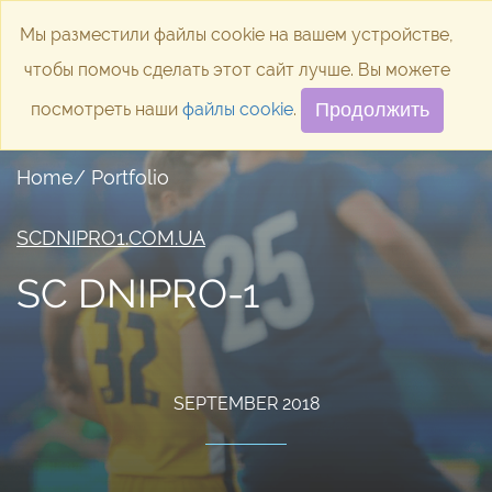
Мы разместили файлы cookie на вашем устройстве,
Toggle
чтобы помочь сделать этот сайт лучше. Вы можете
посмотреть наши
файлы cookie
.
Продолжить
Home/ Portfolio
SCDNIPRO1.COM.UA
SC DNIPRO-1
SEPTEMBER 2018