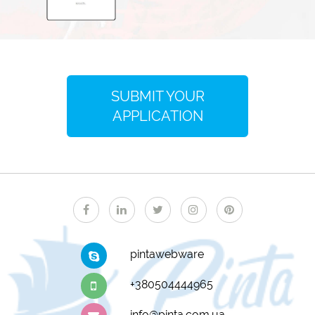
SUBMIT YOUR
APPLICATION
pintawebware
+380504444965
info@pinta.com.ua